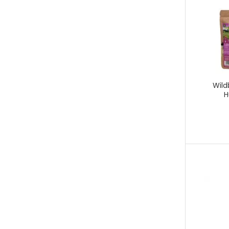
Wild
H