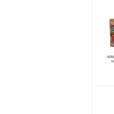
Wild
H