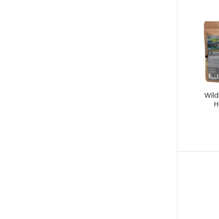
Wild
H