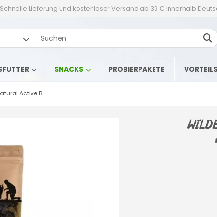
Schnelle Lieferung und kostenloser Versand ab 39 € innerhalb Deut
SFUTTER
SNACKS
PROBIERPAKETE
VORTEIL
Wildborn Natural Active Bites Hundesnack 3 x 200 g
Wild