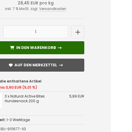
28,45 EUR pro kg
inkl. 7 % MwSt. zzgl.
Versandkosten
IN DEN WARENKORB
IN DEN WARENKORB
AUF DEN MERKZETTEL
AUF DEN MERKZETTEL
dle enthaltene Artikel
nis 0,90 EUR (5,01 %)
3 x Natural Active Bites
5,99 EUR
Hundesnack 200 g
eit:
1-3 Werktage
BU-9111677-X3