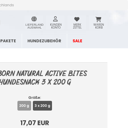
schlands
KUNDEN
MERK
WAREN
LIEFERLAND
KONTO
ZETTEL
KORB
AUSWAHL
SPAKETE
HUNDEZUBEHÖR
SALE
born Natural Active Bites
Hundesnack 3 x 200 g
Größe:
200 g
3 x 200 g
17,07 EUR