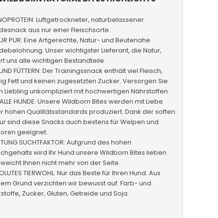
OPROTEIN: Luftgetrockneter, naturbelassener
esnack aus nur einer Fleischsorte.
UR PUR: Eine Artgerechte, Natur- und Beutenahe
ebelohnung. Unser wichtigster Lieferant, die Natur,
ert uns alle wichtigen Bestandteile.
ND FÜTTERN: Der Trainingssnack enthält viel Fleisch,
g Fett und keinen zugesetzten Zucker. Versorgen Sie
n Liebling unkompliziert mit hochwertigen Nährstoffen.
ALLE HUNDE: Unsere Wildborn Bites werden mit Liebe
r hohen Qualitätsstandards produziert. Dank der soften
ur sind diese Snacks auch bestens für Welpen und
ioren geeignet.
TUNG SUCHTFAKTOR: Aufgrund des hohen
schgehalts wird Ihr Hund unsere Wildborn Bites lieben
weicht Ihnen nicht mehr von der Seite.
LUTES TIERWOHL: Nur das Beste für Ihren Hund. Aus
em Grund verzichten wir bewusst auf: Farb- und
stoffe, Zucker, Gluten, Getreide und Soja.