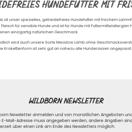
idefreies Hundefutter mit fri
st unser spezielles, getreidefreies Hundefutter mit frischem Lammfle
Fleisch für sensible Hunde und ist für Hunde mit Futtermittelallergien
inen einzigartig natürlichen Geschmack.
ndlich wird auch unsere Sorte Meadow Lamb ohne Geschmacksverstärke
Die Krokettenform ist sehr gut an nahezu alle Hunderassen angepasst.
Wildborn Newsletter
ldborn Newsletter anmelden und von monatlichen Angeboten un
die E-Mail-Adresse muss angegeben werden, andere Angaben sind 
erzeit über einen Link am Ende des Newsletters möglich.