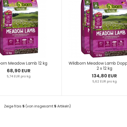
born Meadow Lamb 12 kg
Wildborn Meadow Lamb Dopp
2 x 12 kg
68,90 EUR
134,80 EUR
5,74 EUR pro kg
5,62 EUR pro kg
Zeige
1
bis
5
(von insgesamt
5
Artikeln)