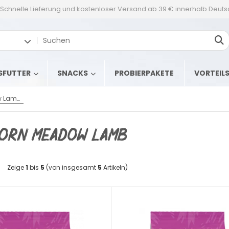
Schnelle Lieferung und kostenloser Versand ab 39 € innerhalb Deut
SFUTTER
SNACKS
PROBIERPAKETE
VORTEIL
WILDBORN Meadow Lamb - mit frischem Lammfleisch
ORN Meadow Lamb
Zeige
1
bis
5
(von insgesamt
5
Artikeln)