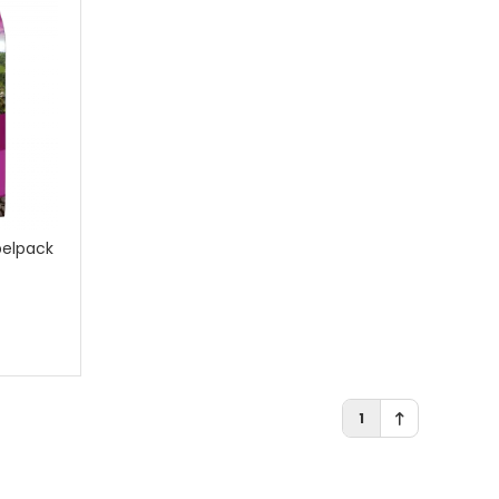
elpack
1