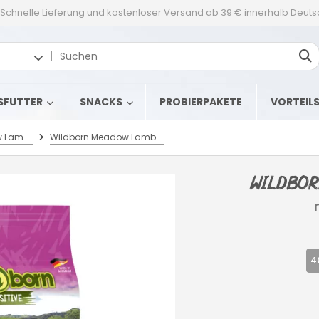
Schnelle Lieferung und kostenloser Versand ab 39 € innerhalb Deut
SFUTTER
SNACKS
PROBIERPAKETE
VORTEIL
WILDBORN Meadow Lamb - mit frischem Lammfleisch
Wildborn Meadow Lamb 8 kg mit Lamm
Wildbor
4