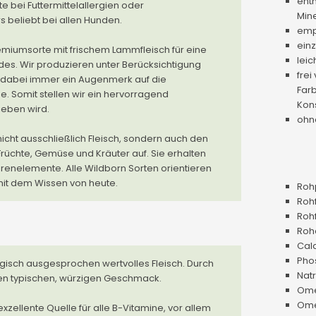
enth
e bei Futtermittelallergien oder
Mine
rs beliebt bei allen Hunden.
empf
ein
iumsorte mit frischem Lammfleisch für eine
leic
des. Wir produzieren unter Berücksichtigung
frei
n dabei immer ein Augenmerk auf die
Far
. Somit stellen wir ein hervorragend
Kon
ieben wird.
ohn
icht ausschließlich Fleisch, sondern auch den
rüchte, Gemüse und Kräuter auf. Sie erhalten
renelemente. Alle Wildborn Sorten orientieren
mit dem Wissen von heute.
Rohp
Rohf
Rohf
Roh
Calc
Pho
ogisch ausgesprochen wertvolles Fleisch. Durch
Natr
nen typischen, würzigen Geschmack.
Ome
Ome
xzellente Quelle für alle B-Vitamine, vor allem