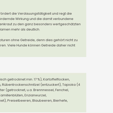
ördert die Verdauungstätigkeit und regt die
fördernde Wirkung und die damit verbundene
denkraut zu den ganz besonders wertgeschätzten
Namen mehr als deutlich.
pturen ohne Getreide, denn dies gehört nicht zu
hren. Viele Hunde können Getreide daher nicht
h getrocknet min. 17 %), Kartoffelflocken,
en, Rübentrockenschnitzel (entzuckert), Tapioka (4
uter (getrocknet, u.a. Brennnessel, Fenchel,
amillenblüten, Enzianwurzel,
t), Preiselbeeren, Blaubeeren, Bierhefe,