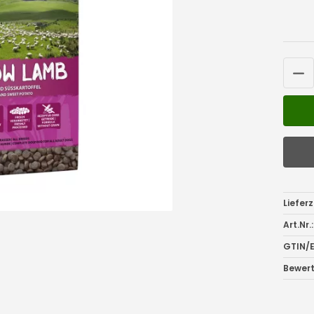
Lieferz
Art.Nr.:
GTIN/E
Bewer