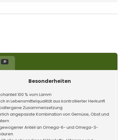
10
Besonderheiten
ischanteil 100 % vom Lamm
sch in Lebensmittelqualität aus kontrollierter Herkunft
oallergene Zusammensetzung
ürlich angepasste Kombination von Gemüse, Obst und
utern
gewogener Anteil an Omega-6- und Omega-3-
tsäuren