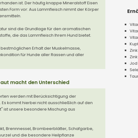
orhanden ist. Der häufig knappe Mineralstoff Eisen
gsten Form vor: Aus Lammfleisch nimmt der Körper
Ern
ensmitteln.
Vita
tur sind die Grundlage für den aromatischen
Vita
ffe, die das Lammfleisch Ihrem Hund bietet.
Vita
Kupf
en bestmöglichen Erhalt der Muskelmasse,
Zink
kondition für Hunde aller Rassen und aller
Zink
Jod 
Sele
Taur
aut macht den Unterschied
rten werden mit Berücksichtigung der
Es kommt hierbei nicht ausschließlich auf den
t" ist unsere besondere Mischung aus
kt, Brennnessel, Brombeerblätter, Schafgarbe,
nwurzel und die besondere Heilpflanze