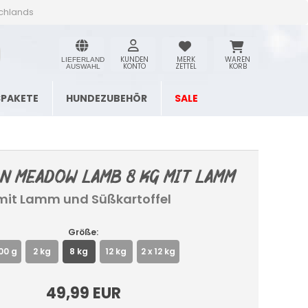
schlands
KUNDEN
MERK
WAREN
LIEFERLAND
KONTO
ZETTEL
KORB
AUSWAHL
SPAKETE
HUNDEZUBEHÖR
SALE
n Meadow Lamb 8 kg mit Lamm
mit Lamm und Süßkartoffel
Größe:
00 g
2 kg
8 kg
12 kg
2 x 12 kg
49,99 EUR