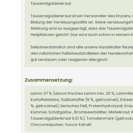
Tausendgüldenkraut.
Tausendgüldenkraut ist ein Verwandter des Enzians, f
Bildung der Verdauungssäfte an. Seine verdauungs
Stärkung sind so ausgeprägt, dass das Tausendgül
Heilpflanzen gehört. Das wird auch schon in seinem 
Selbstverständlich sind alle unsere Hundefutter Reze
den natürlichen Futterbestandteilen der Hundevorfa
gut verdauen oder reagieren allergisch.
Zusammensetzung:
Lamm 37 % (davon frisches Lamm min. 20 %, Lammfleisc
Kartoffelstärke, Süßkartoffel (6 %, getrocknet), Erbs
%, getrocknet), tierisches Fett, Proteinhydrolysat, Krä
Kümmel, Schafgarbe , Brombeerblätter, Mistelkraut, K
Tausendgüldenkraut 0,01 %), Tomatenmark (getrockne
Chiccoreepulver, Yucca-Extrakt