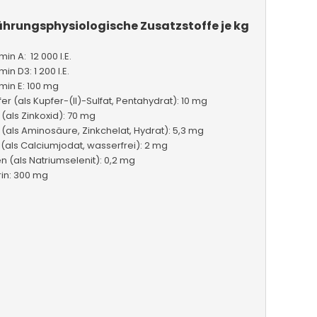
ährungsphysiologische Zusatzstoffe je kg
min A: 12 000 I.E.
min D3: 1 200 I.E.
min E: 100 mg
er (als Kupfer-(II)-Sulfat, Pentahydrat): 10 mg
 (als Zinkoxid): 70 mg
 (als Aminosäure, Zinkchelat, Hydrat): 5,3 mg
(als Calciumjodat, wasserfrei): 2 mg
n (als Natriumselenit): 0,2 mg
in: 300 mg