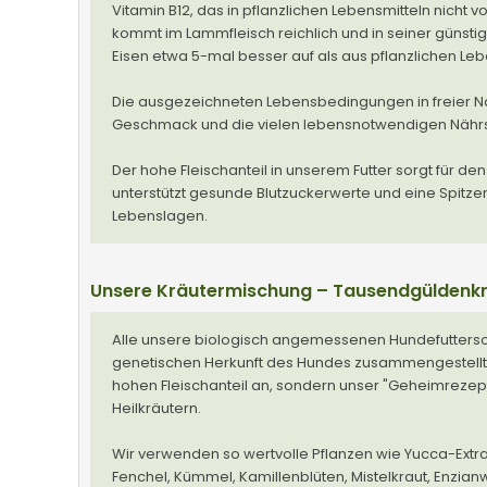
Vitamin B12, das in pflanzlichen Lebensmitteln nicht v
kommt im Lammfleisch reichlich und in seiner günsti
Eisen etwa 5-mal besser auf als aus pflanzlichen Leb
Die ausgezeichneten Lebensbedingungen in freier Na
Geschmack und die vielen lebensnotwendigen Nährsto
Der hohe Fleischanteil in unserem Futter sorgt für d
unterstützt gesunde Blutzuckerwerte und eine Spitzen
Lebenslagen.
Unsere Kräutermischung – Tausendgüldenkr
Alle unsere biologisch angemessenen Hundefutterso
genetischen Herkunft des Hundes zusammengestellt. 
hohen Fleischanteil an, sondern unser "Geheimrezep
Heilkräutern.
Wir verwenden so wertvolle Pflanzen wie Yucca-Extra
Fenchel, Kümmel, Kamillenblüten, Mistelkraut, Enzia