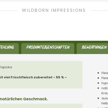
WILDBORN IMPRESSIONS
FEHLUNG
PRODUKTEIGENSCHAFTEN
BEWERTUNGEN
 Tapioka
Fle
 viel Frischfleisch zubereitet - 55 % –
Flei
hyp
nat
Krä
aus
 natürlichen Geschmack.
Fet