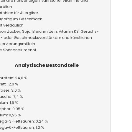
ält alle notwendigen Nährstoffe, Vitamine und
ralien
ohlen für Allergiker
zigartig im Geschmack
ht verdaulich
 von Zucker, Soja, Bleichmitteln, Vitamin K3, Geruchs-
b- oder Geschmacksverstärkern und künstlichen
servierungsmitteln
e Sonnenblumenöl
Analytische Bestandteile
rotein: 24,0 %
ett: 12,0 %
aser: 3,0 %
asche: 7,4 %
ium: 1,6 %
sphor: 0,95 %
ium: 0,25 %
ga-3-Fettsäuren: 0,24 %
ga-6-Fettsäuren: 1,2 %