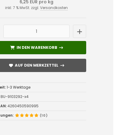
6,25 EUR pro kg
inkl. 7 % MwSt. zzgl.
Versandkosten
IN DEN WARENKORB
IN DEN WARENKORB
AUF DEN MERKZETTEL
AUF DEN MERKZETTEL
eit:
1-3 Werktage
BU-9103292-x4
AN:
4260450590995
tungen:
(10)