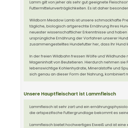
Lamm gilt von jeher als sehr gut geeignete Fleischsort
Futtermittelunverträglichkeiten. Es ist daher besonde
Wildborn Meadow Lamb ist unsere schmackhafte Prem
tägliche, biologisch artgerechte Ernährung Ihres Hun
neuester wissenschaftlicher Erkenntnisse und habe
ursprüngliche Ernährung der Vorfahren unserer Hunde
zusammengestelltes Hundefutter her, dass Ihr Hund l
In der freien Wildbahn fressen Wölfe und Wildhunde n
Mageninhalt von Beutetieren. Hierdurch nehmen sie F
lebenswichtige Kohlenhydrate, Mineralstoffe und Spu
sich genau an dieser Form der Nahrung, kombiniert 
Unsere Hauptfleischart ist Lammfleisch
Lammfleisch ist sehr zart und ein ernährungsphysiol
die artspezifische Futtergrundlage bekommt es sei
Lammfleisch bietet hochwertiges Eiweiß und ist eine e