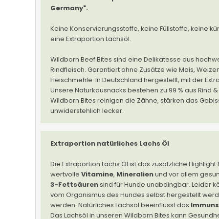
Germany".
Keine Konservierungsstoffe, keine Füllstoffe, keine kü
eine Extraportion Lachsöl.
Wildborn Beef Bites sind eine Delikatesse aus hoch
Rindfleisch. Garantiert ohne Zusätze wie Mais, Weizen
Fleischmehle. In Deutschland hergestellt, mit der Extr
Unsere Naturkausnacks bestehen zu 99 % aus Rind & 1
Wildborn Bites reinigen die Zähne, stärken das Gebis
unwiderstehlich lecker.
Extraportion natürliches Lachs Öl
Die Extraportion Lachs Öl ist das zusätzliche Highlight 
wertvolle
Vitamine
,
Mineralien
und vor allem gesun
3-Fettsäuren
sind für Hunde unabdingbar. Leider 
vom Organismus des Hundes selbst hergestellt we
werden. Natürliches Lachsöl beeinflusst das
Immuns
Das Lachsöl in unseren Wildborn Bites kann Gesundh