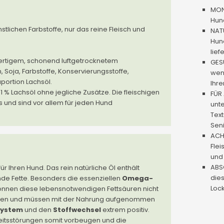
MON
Hund
nstlichen Farbstoffe, nur das reine Fleisch und
NAT
Hund
lief
wertigem, schonend luftgetrocknetem
GESU
, Soja, Farbstoffe, Konservierungsstoffe,
weni
aportion Lachsöl.
Ihre
 % Lachsöl ohne jegliche Zusätze. Die fleischigen
FÜR 
s und sind vor allem für jeden Hund
unte
Text
Sen
ACH
Flei
und 
ABSO
für Ihren Hund. Das rein natürliche Öl enthält
dies
de Fette. Besonders die essenziellen
Omega-
Lock
können diese lebensnotwendigen Fettsäuren nicht
rden und müssen mit der Nahrung aufgenommen
ystem
und den
Stoffwechsel
extrem positiv.
eitsstörungen somit vorbeugen und die