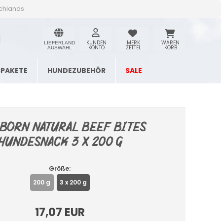
schlands
KUNDEN
MERK
WAREN
LIEFERLAND
KONTO
ZETTEL
KORB
AUSWAHL
SPAKETE
HUNDEZUBEHÖR
SALE
born Natural Beef Bites
Hundesnack 3 x 200 g
Größe:
200 g
3 x 200 g
17,07 EUR