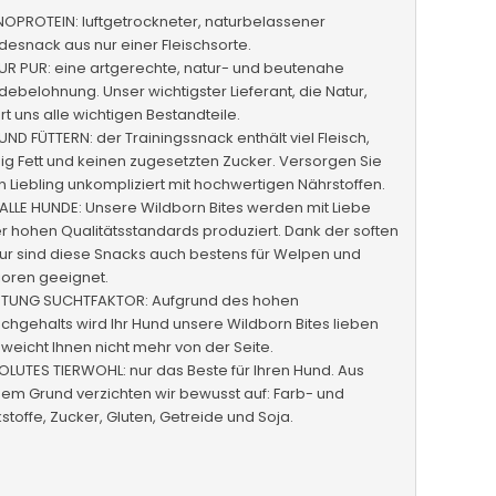
OPROTEIN: luftgetrockneter, naturbelassener
esnack aus nur einer Fleischsorte.
UR PUR: eine artgerechte, natur- und beutenahe
ebelohnung. Unser wichtigster Lieferant, die Natur,
ert uns alle wichtigen Bestandteile.
ND FÜTTERN: der Trainingssnack enthält viel Fleisch,
g Fett und keinen zugesetzten Zucker. Versorgen Sie
n Liebling unkompliziert mit hochwertigen Nährstoffen.
ALLE HUNDE: Unsere Wildborn Bites werden mit Liebe
r hohen Qualitätsstandards produziert. Dank der soften
ur sind diese Snacks auch bestens für Welpen und
ioren geeignet.
TUNG SUCHTFAKTOR: Aufgrund des hohen
schgehalts wird Ihr Hund unsere Wildborn Bites lieben
weicht Ihnen nicht mehr von der Seite.
LUTES TIERWOHL: nur das Beste für Ihren Hund. Aus
em Grund verzichten wir bewusst auf: Farb- und
stoffe, Zucker, Gluten, Getreide und Soja.