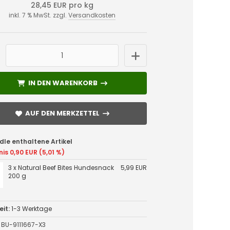
28,45 EUR pro kg
inkl. 7 % MwSt. zzgl.
Versandkosten
IN DEN WARENKORB
IN DEN WARENKORB
AUF DEN MERKZETTEL
AUF DEN MERKZETTEL
dle enthaltene Artikel
nis 0,90 EUR (5,01 %)
3 x Natural Beef Bites Hundesnack
5,99 EUR
200 g
eit:
1-3 Werktage
BU-9111667-X3