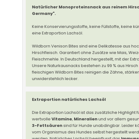
Natürlicher Monoproteinsnack aus reinem Hirsc
Germany".
Keine Konservierungsstoffe, keine Füllstoffe, keine kü
eine Extraportion Lachsöl.
Wildborn Venison Bites sind eine Delikatesse aus h
Hirschfleisch. Garantiert ohne Zusätze wie Mais, Weiz
Fleischmehle. In Deutschland hergestellt, mit der Extr
Unsere Naturkausnacks bestehen zu 99 % aus Hirsch &
fleischigen Wildborn Bites reinigen die Zähne, stärke
unwiderstehlich lecker.
Extraportion natürliches Lachsöl
Die Extraportion Lachsöl ist das zusätzliche Highlight f
wertvolle
Vitamine
,
Mineralien
und vor allem gesun
3-Fettsäuren
sind für Hunde unabdingbar. Leider 
vom Organismus des Hundes selbst hergestellt we
werden. Natürliches Lachsöl beeinflusst das
Immuns