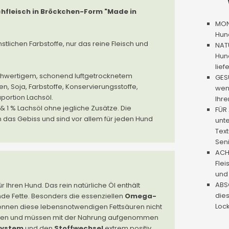
hfleisch in Bröckchen-Form "Made in
MON
Hund
nstlichen Farbstoffe, nur das reine Fleisch und
NAT
Hund
lief
ochwertigem, schonend luftgetrocknetem
GESU
en, Soja, Farbstoffe, Konservierungsstoffe,
weni
aportion Lachsöl.
Ihre
 1 % Lachsöl ohne jegliche Zusätze. Die
FÜR 
n das Gebiss und sind vor allem für jeden Hund
unte
Text
Sen
ACH
Flei
und 
ABSO
ür Ihren Hund. Das rein natürliche Öl enthält
dies
de Fette. Besonders die essenziellen
Omega-
Lock
können diese lebensnotwendigen Fettsäuren nicht
rden und müssen mit der Nahrung aufgenommen
ystem
und den
Stoffwechsel
extrem positiv.