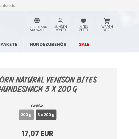
schlands
KUNDEN
MERK
WAREN
LIEFERLAND
KONTO
ZETTEL
KORB
AUSWAHL
SPAKETE
HUNDEZUBEHÖR
SALE
orn Natural Venison Bites
Hundesnack 3 x 200 g
Größe:
200 g
3 x 200 g
17,07 EUR