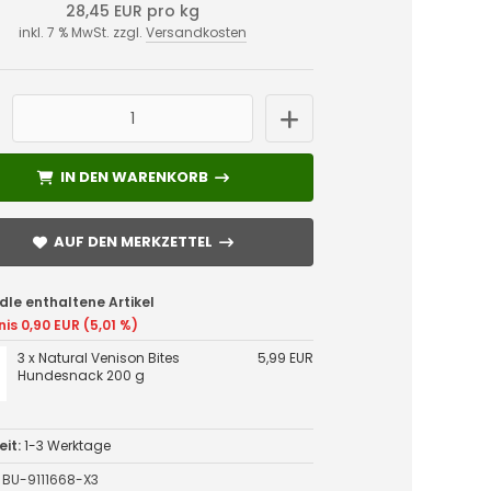
28,45 EUR pro kg
inkl. 7 % MwSt. zzgl.
Versandkosten
IN DEN WARENKORB
IN DEN WARENKORB
AUF DEN MERKZETTEL
AUF DEN MERKZETTEL
dle enthaltene Artikel
nis 0,90 EUR (5,01 %)
3 x Natural Venison Bites
5,99 EUR
Hundesnack 200 g
eit:
1-3 Werktage
BU-9111668-X3