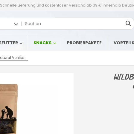
Schnelle Lieferung und kostenloser Versand ab 39 € innerhalb Deut
SFUTTER
SNACKS
PROBIERPAKETE
VORTEIL
Wildborn Natural Venison Bites Hundesnack 3 x 200 g
Wildb