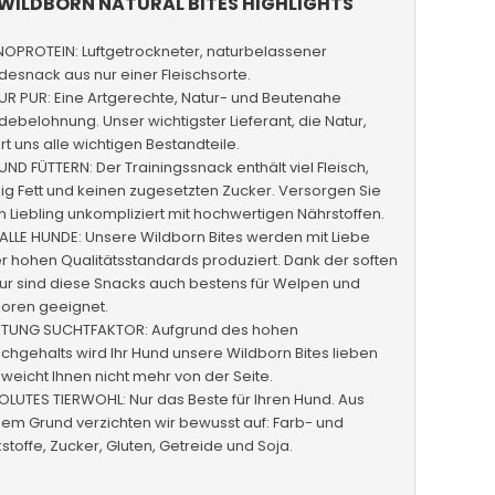
WILDBORN NATURAL BITES HIGHLIGHTS
OPROTEIN: Luftgetrockneter, naturbelassener
esnack aus nur einer Fleischsorte.
UR PUR: Eine Artgerechte, Natur- und Beutenahe
ebelohnung. Unser wichtigster Lieferant, die Natur,
ert uns alle wichtigen Bestandteile.
ND FÜTTERN: Der Trainingssnack enthält viel Fleisch,
g Fett und keinen zugesetzten Zucker. Versorgen Sie
n Liebling unkompliziert mit hochwertigen Nährstoffen.
ALLE HUNDE: Unsere Wildborn Bites werden mit Liebe
r hohen Qualitätsstandards produziert. Dank der soften
ur sind diese Snacks auch bestens für Welpen und
ioren geeignet.
TUNG SUCHTFAKTOR: Aufgrund des hohen
schgehalts wird Ihr Hund unsere Wildborn Bites lieben
weicht Ihnen nicht mehr von der Seite.
LUTES TIERWOHL: Nur das Beste für Ihren Hund. Aus
em Grund verzichten wir bewusst auf: Farb- und
stoffe, Zucker, Gluten, Getreide und Soja.