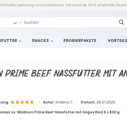
Schnelle Lieferung und kostenloser Versand ab 39 € innerhalb Deut
SFUTTER
SNACKS
PROBIERPAKETE
VORTEIL
 Prime Beef Nassfutter mit An
tung:
|
Autor:
Kristina C.
|
Datum:
28.01.2026
ionen zu: Wildborn Prime Beef Nassfutter mit Angus Rind 6 x 800 g