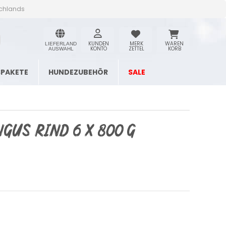
schlands
KUNDEN
MERK
WAREN
LIEFERLAND
KONTO
ZETTEL
KORB
AUSWAHL
SPAKETE
HUNDEZUBEHÖR
SALE
gus Rind 6 x 800 g