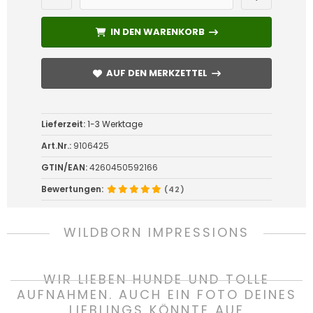
IN DEN WARENKORB
IN DEN WARENKORB
AUF DEN MERKZETTEL
AUF DEN MERKZETTEL
Lieferzeit:
1-3 Werktage
Art.Nr.:
9106425
GTIN/EAN:
4260450592166
Bewertungen:
(42)
WILDBORN IMPRESSIONS
WIR LIEBEN HUNDE UND TOLLE
AUFNAHMEN. AUCH EIN FOTO DEINES
LIEBLINGS KÖNNTE AUF