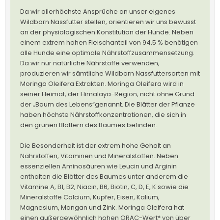
Da wir allerhöchste Ansprüche an unser eigenes
Wildborn Nassfutter stellen, orientieren wir uns bewusst
an der physiologischen Konstitution der Hunde. Neben
einem extrem hohen Fleischanteil von 94,5 % benötigen
alle Hunde eine optimale Nährstoffzusammensetzung.
Da wir nur natürliche Nährstoffe verwenden,
produzieren wir sämtliche Wildborn Nassfuttersorten mit
Moringa Oleifera Extrakten. Moringa Oleifera wird in
seiner Heimat, der Himalaya-Region, nicht ohne Grund
der „Baum des Lebens“genannt. Die Blätter der Pflanze
haben höchste Nährstoffkonzentrationen, die sich in
den grünen Blättern des Baumes befinden.
Die Besonderheit ist der extrem hohe Gehalt an
Nährstoffen, Vitaminen und Mineralstoffen. Neben
essenziellen Aminosäuren wie Leucin und Arginin
enthalten die Blätter des Baumes unter anderem die
Vitamine A, B1, B2, Niacin, B6, Biotin, C, D, E, K sowie die
Mineralstoffe Calcium, Kupfer, Eisen, Kalium,
Magnesium, Mangan und Zink. Moringa Oleifera hat
einen außergewöhnlich hohen ORAC-Wert* von über