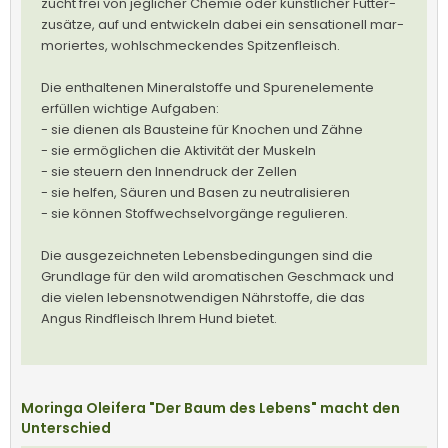
zucht frei von jeg­li­cher Che­mie oder künst­li­cher Fut­ter­
zu­sätze, auf und ent­wi­ckeln dabei ein sen­sa­tio­nell mar­
mo­rier­tes, wohl­schme­cken­des Spitzenfleisch.
Die enthaltenen Mineralstoffe und Spurenelemente
erfüllen wichtige Aufgaben:
- sie dienen als Bausteine für Knochen und Zähne
- sie ermöglichen die Aktivität der Muskeln
- sie steuern den Innendruck der Zellen
- sie helfen, Säuren und Basen zu neutralisieren
- sie können Stoffwechselvorgänge regulieren.
Die ausgezeichneten Lebensbedingungen sind die
Grundlage für den wild aromatischen Geschmack und
die vielen lebensnotwendigen Nährstoffe, die das
Angus Rindfleisch Ihrem Hund bietet.
Moringa Oleifera "Der Baum des Lebens" macht den
Unterschied