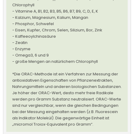
Chlorophyll
- Vitamine A, B1, B2, B3, B5, B6, B7, B9, C, D, E, K
- Kalzium, Magnesium, Kalium, Mangan
- Phosphor, Schwefel
- Eisen, Kupfer, Chrom, Selen, Silizium, Bor, Zink
- Kaffeeoylchinasäure
- Zeatin
- Enzyme
- Omega3, 6 und 9
- große Mengen an natürlichem Chlorophyll
*Die ORAC-Methode ist ein Verfahren zur Messung der
antioxidativen Eigenschaften von Pflanzenextrakten,
Nahrungsmitteln und anderen biologischen Substanzen.
Je höher der ORAC-Wert, desto mehr freie Radikale
werden pro Gramm Substanz neutralisiert. ORAC-Werte
sind nur vergleichbar, wenn die gleichen Bedingungen
bei der Messung eingehalten werden (z.B. Fluorescein
als Indikator Molekül). Die gegenwärtige Einheit ist
„micromol Troiox-Equivalent pro Gramm“.