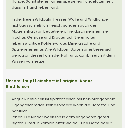
Hunde. Somit stellen wir ein spezielles Hundefutter her,
dass Ihr Hund lieben wird.
In der freien Wildbahn fressen Wölfe und Wildhunde
nicht ausschließlich Fleisch, sondern auch den
Mageninhalt von Beutetieren. Hierdurch nehmen sie
Früchte, Gemüse und Kräuter auf. Sie erhalten
lebenswichtige Kohlehydrate, Mineralstoffe und
Spurenelemente. Alle Wildborn Sorten orientieren sich
genau an dieser Form der Nahrung, kombiniert mit dem
Wissen von heute.
Unsere Hauptfleischart ist original Angus
Rindfleisch
Angus Rindfleisch ist Spitzenfleisch mit hervorragendem
Eigengeschmack. Insbesondere wenn die Tiere frei und
natürlich
leben. Die Rin­der wach­sen in dem ange­nehm gemä­
ßig­ten Klima, in kom­bi­nier­ter Weide– und Getrei­de­auf­