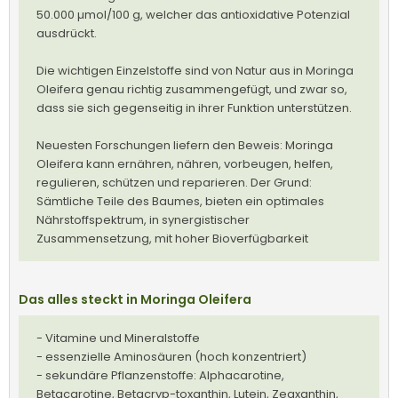
50.000 µmol/100 g, welcher das antioxidative Potenzial
ausdrückt.
Die wichtigen Einzelstoffe sind von Natur aus in Moringa
Oleifera genau richtig zusammengefügt, und zwar so,
dass sie sich gegenseitig in ihrer Funktion unterstützen.
Neuesten Forschungen liefern den Beweis: Moringa
Oleifera kann ernähren, nähren, vorbeugen, helfen,
regulieren, schützen und reparieren. Der Grund:
Sämtliche Teile des Baumes, bieten ein optimales
Nährstoffspektrum, in synergistischer
Zusammensetzung, mit hoher Bioverfügbarkeit
Das alles steckt in Moringa Oleifera
- Vitamine und Mineralstoffe
- essenzielle Aminosäuren (hoch konzentriert)
- sekundäre Pflanzenstoffe: Alphacarotine,
Betacarotine, Betacryp-toxanthin, Lutein, Zeaxanthin,