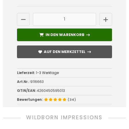
IN DEN WARENKORB
IN DEN WARENKORB
AUF DEN MERKZETTEL
AUF DEN MERKZETTEL
Lieferzeit:
1-3 Werktage
Art.Nr.:
9116663
GTIN/EAN:
4260450595013
Bewertungen:
(34)
WILDBORN IMPRESSIONS