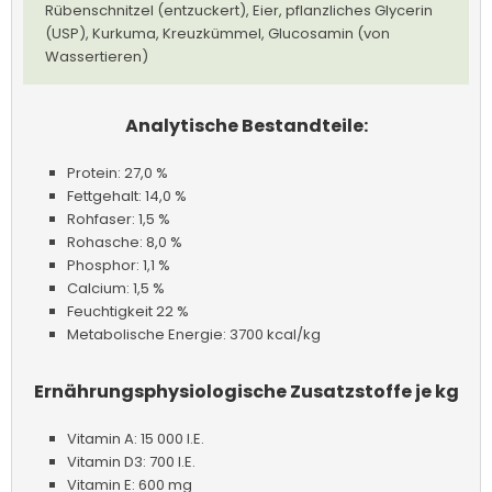
Rübenschnitzel (entzuckert), Eier, pflanzliches Glycerin
(USP), Kurkuma, Kreuzkümmel, Glucosamin (von
Wassertieren)
Analytische Bestandteile:
Protein: 27,0 %
Fettgehalt: 14,0 %
Rohfaser: 1,5 %
Rohasche: 8,0 %
Phosphor: 1,1 %
Calcium: 1,5 %
Feuchtigkeit 22 %
Metabolische Energie: 3700 kcal/kg
Ernährungsphysiologische Zusatzstoffe je kg
Vitamin A: 15 000 I.E.
Vitamin D3: 700 I.E.
Vitamin E: 600 mg