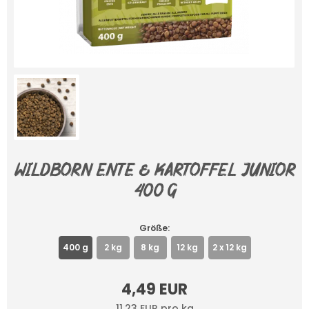
Wildborn Ente & Kartoffel Junior
400 g
Größe:
400 g
2 kg
8 kg
12 kg
2 x 12 kg
4,49 EUR
11,23 EUR pro kg