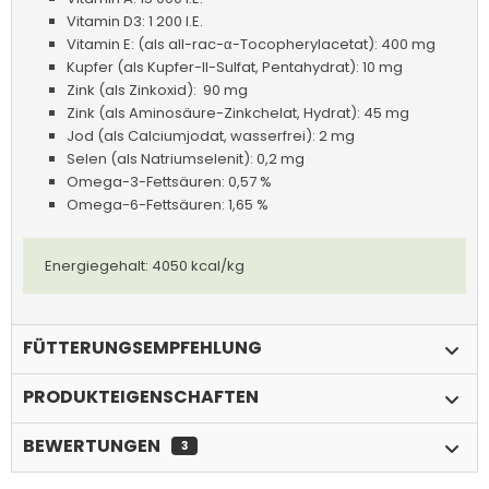
Vitamin D3: 1 200 I.E.
Vitamin E: (als all-rac-α-Tocopherylacetat): 400 mg
Kupfer (als Kupfer-II-Sulfat, Pentahydrat): 10 mg
Zink (als Zinkoxid): 90 mg
Zink (als Aminosäure-Zinkchelat, Hydrat): 45 mg
Jod (als Calciumjodat, wasserfrei): 2 mg
Selen (als Natriumselenit): 0,2 mg
Omega-3-Fettsäuren: 0,57 %
Omega-6-Fettsäuren: 1,65 %
Energiegehalt: 4050 kcal/kg
FÜTTERUNGSEMPFEHLUNG
PRODUKTEIGENSCHAFTEN
BEWERTUNGEN
3