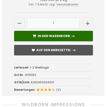
inkl. 7 % MwSt. zzgl.
Versandkosten
IN DEN WARENKORB
IN DEN WARENKORB
AUF DEN MERKZETTEL
AUF DEN MERKZETTEL
Lieferzeit:
1-3 Werktage
Art.Nr.:
9115952
GTIN/EAN:
4260450594610
Bewertungen:
(3)
WILDBORN IMPRESSIONS