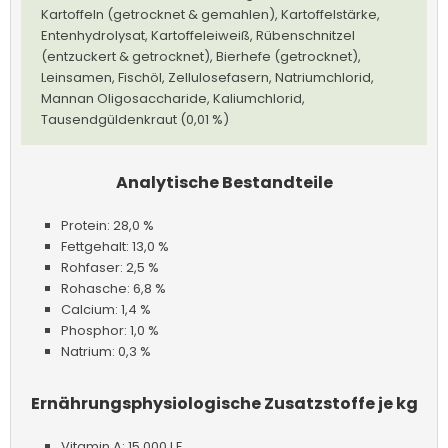
Kartoffeln (getrocknet & gemahlen), Kartoffelstärke,
Entenhydrolysat, Kartoffeleiweiß, Rübenschnitzel
(entzuckert & getrocknet), Bierhefe (getrocknet),
Leinsamen, Fischöl, Zellulosefasern, Natriumchlorid,
Mannan Oligosaccharide, Kaliumchlorid,
Tausendgüldenkraut (0,01 %)
Analytische Bestandteile
Protein: 28,0 %
Fettgehalt: 13,0 %
Rohfaser: 2,5 %
Rohasche: 6,8 %
Calcium: 1,4 %
Phosphor: 1,0 %
Natrium: 0,3 %
Ernährungsphysiologische Zusatzstoffe je kg
Vitamin A: 15 000 I.E.