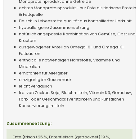
Monoproteinprodukt ohne Getreide
echtes Monoproteinprodukt - nur Ente als tierische Protein-
& Fettquelle
Fleisch in Lebensmittelqualität aus kontrollierter Herkunft
hypoallergene Zusammensetzung
natürlich angepasste Kombination von Gemüse, Obst und
Kräutern
ausgewogener Anteil an Omega-6- und Omega-3-
Fettsäuren
enthält alle notwendigen Nährstoffe, Vitamine und
Mineralien
empfohlen für Allergiker
einzigartig im Geschmack
leicht verdaulich
frei von Zucker, Soja, Bleichmitteln, Vitamin K3, Geruchs-,
Farb- oder Geschmacksverstärkern und künstlichen
Konservierungsmitteln
Zusammensetzung:
Ente (frisch) 25 %, Entenfleisch (getrocknet) 19 %,