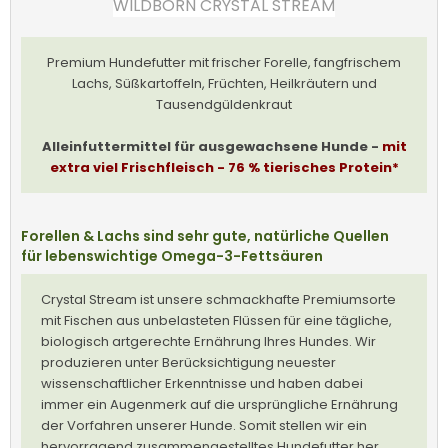
WILDBORN CRYSTAL STREAM
Premium Hundefutter mit frischer Forelle, fangfrischem
Lachs, Süßkartoffeln, Früchten, Heilkräutern und
Tausendgüldenkraut
Alleinfuttermittel für ausgewachsene Hunde -
mit
extra viel Frischfleisch - 76 % tierisches Protein*
Forellen & Lachs sind sehr gute, natürliche Quellen
für lebenswichtige Omega-3-Fettsäuren
Crystal Stream ist unsere schmackhafte Premiumsorte
mit Fischen aus unbelasteten Flüssen für eine tägliche,
biologisch artgerechte Ernährung Ihres Hundes. Wir
produzieren unter Berücksichtigung neuester
wissenschaftlicher Erkenntnisse und haben dabei
immer ein Augenmerk auf die ursprüngliche Ernährung
der Vorfahren unserer Hunde. Somit stellen wir ein
hervorragend zusammengestelltes Hundefutter her,