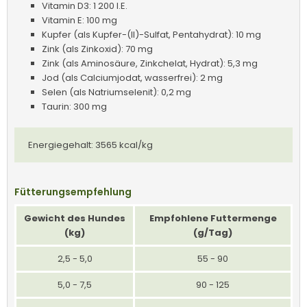
Vitamin D3: 1 200 I.E.
Vitamin E: 100 mg
Kupfer (als Kupfer-(II)-Sulfat, Pentahydrat): 10 mg
Zink (als Zinkoxid): 70 mg
Zink (als Aminosäure, Zinkchelat, Hydrat): 5,3 mg
Jod (als Calciumjodat, wasserfrei): 2 mg
Selen (als Natriumselenit): 0,2 mg
Taurin: 300 mg
Energiegehalt: 3565 kcal/kg
Fütterungsempfehlung
Gewicht des Hundes
Empfohlene Futtermenge
(kg)
(g/Tag)
2,5 - 5,0
55 - 90
5,0 - 7,5
90 - 125