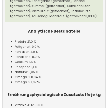
(getrocknet), Schafgarbe (getrocknet), Fenchel
(getrocknet), Kümmel (getrocknet), Kamillenblüten
(getrocknet), Mistelkraut (getrocknet), Enzianwurzel
(getrocknet), Tausendgüldenkraut (getrocknet 0,03 %)
Analytische Bestandteile
Protein: 21,0 %
Fettgehalt: 9,0 %
Rohfaser: 3,0 %
Rohasche: 8,0 %
Calcium: 1,5 %
Phosphor: 1,1 %
Natrium: 0,35 %
Omega 3: 0,94 %
Omega 6: 1,07 %
Ernährungsphysiologische Zusatzstoffe je kg
Vitamin A: 12 000 I.E.