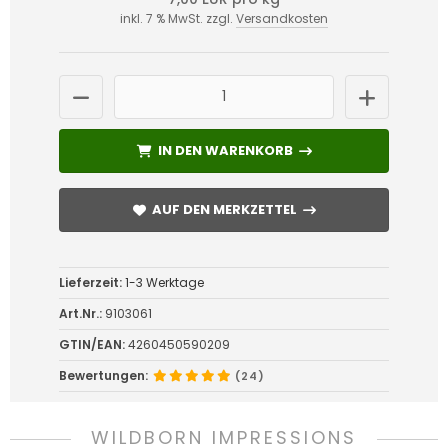
inkl. 7 % MwSt. zzgl.
Versandkosten
IN DEN WARENKORB
IN DEN WARENKORB
AUF DEN MERKZETTEL
AUF DEN MERKZETTEL
Lieferzeit:
1-3 Werktage
Art.Nr.:
9103061
GTIN/EAN:
4260450590209
Bewertungen:
(24)
WILDBORN IMPRESSIONS