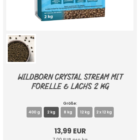
Wildborn Crystal Stream mit
Forelle & Lachs 2 kg
Größe:
400 g
2 kg
8 kg
12 kg
2 x 12 kg
13,99 EUR
7,00 EUR pro kg