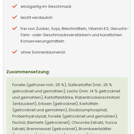
einzigartig im Geschmack
leicht verdaulich
frei von Zucker, Soja, Bleichmitteln, Vitamin K3, Geruchs-
Farb- oder Geschmacksverstärkern und künstlichen
Konservierungsmitteln
ohne Sonnenblumenöl
Zusammensetzung:
Forelle (gefroren min. 25 %), Süßkartoffel (min. 25 %
getrocknet und gemahlen), Lachs (min. 14 % getrocknet
und gemahlen), Kartoffelstärke, Rübentrockenschnitzel
(entzuckert), Erbsen (getrocknet), Kartoffeln
(getrocknet und gemahlen), Dicalciumphosphat,
Proteinhydrolysat, Forelle (getrocknet und gemahlen),
Fischöl, Bierhefe (getrocknet), Chicorée Extrakt, Yucca
Extrakt, Brennnessel (getrocknet), Brombeerblätter