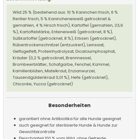
Wild 25 % (bestehend aus: 10 % Kaninchen frisch, 6 %
Rentier frisch, 5 % Kanincheneiweiß getrocknet &
gemahlen, 4 % Hirsch frisch), Kartoffel (gemahlen, 23,9
%), Kartoffelstärke, Enteneiweiß (getrocknet, 8 %),
Süßkartoffel (getrocknet, 8 %), Erbsen (getrocknet),
Rübentrockenschnitzel (entzuckert), Leinsaat,
Geflügelfett, Proteinhydrolysat, Dicalciumphosphat,
Kräuter (0,2 % getrocknet, Brennnessel,
Brombeerblätter, Schafgarbe, Fenchel, Kümmel,
Kamillenblüten, Mistelkraut, Enzianwurzel,
Tausendgüldenkraut 0,01 %), Hefe (getrocknet),
Chicorée, Yucca (getrocknet)
Besonderheiten
garantiert ohne Antibiotika für alle Hunde geeignet
auch geeignet für sterilisierte Hunde & Hunde zur
Gewichtskontrolle
Fleischanteil 100 % vom Wild, ohne Getreide