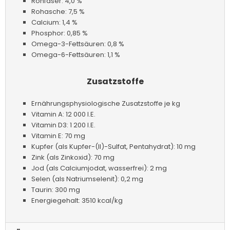
Rohfaser: 4,0 %
Rohasche: 7,5 %
Calcium: 1,4 %
Phosphor: 0,85 %
Omega-3-Fettsäuren: 0,8 %
Omega-6-Fettsäuren: 1,1 %
Zusatzstoffe
Ernährungsphysiologische Zusatzstoffe je kg
Vitamin A: 12 000 I.E.
Vitamin D3: 1 200 I.E.
Vitamin E: 70 mg
Kupfer (als Kupfer-(II)-Sulfat, Pentahydrat): 10 mg
Zink (als Zinkoxid): 70 mg
Jod (als Calciumjodat, wasserfrei): 2 mg
Selen (als Natriumselenit): 0,2 mg
Taurin: 300 mg
Energiegehalt: 3510 kcal/kg