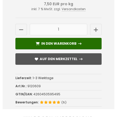
7,50 EUR pro kg
inkl. 7 % MwSt. zzgl.
Versandkosten
IN DEN WARENKORB
IN DEN WARENKORB
AUF DEN MERKZETTEL
AUF DEN MERKZETTEL
Lieferzeit:
1-3 Werktage
Art.Nr.:
9120609
GTIN/EAN:
4260450595495
Bewertungen:
(5)