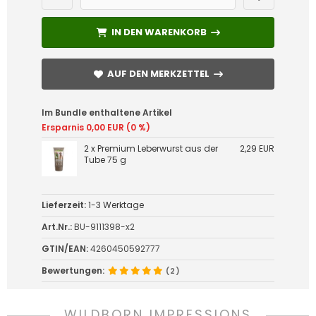
IN DEN WARENKORB
IN DEN WARENKORB
AUF DEN MERKZETTEL
AUF DEN MERKZETTEL
Im Bundle enthaltene Artikel
Ersparnis 0,00 EUR (0 %)
2 x Premium Leberwurst aus der
2,29 EUR
Tube 75 g
Lieferzeit:
1-3 Werktage
Art.Nr.:
BU-9111398-x2
GTIN/EAN:
4260450592777
Bewertungen:
(2)
WILDBORN IMPRESSIONS