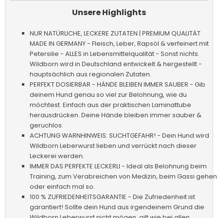
Unsere Highlights
NUR NATÜRLICHE, LECKERE ZUTATEN | PREMIUM QUALITÄT
MADE IN GERMANY - Fleisch, Leber, Rapsöl & verfeinert mit
Petersilie - ALLES in Lebensmittelqualität - Sonst nichts.
Wildborn wird in Deutschland entwickelt & hergestellt -
hauptsächlich aus regionalen Zutaten.
PERFEKT DOSIERBAR - HÄNDE BLEIBEN IMMER SAUBER - Gib
deinem Hund genau so viel zur Belohnung, wie du
möchtest. Einfach aus der praktischen Laminattube
herausdrücken. Deine Hände bleiben immer sauber &
geruchlos.
ACHTUNG WARNHINWEIS: SUCHTGEFAHR! - Dein Hund wird
Wildborn Leberwurst lieben und verrückt nach dieser
Leckerei werden.
IMMER DAS PERFEKTE LECKERLI - Ideal als Belohnung beim
Training, zum Verabreichen von Medizin, beim Gassi gehen
oder einfach mal so.
100 % ZUFRIEDENHEITSGARANTIE - Die Zufriedenheit ist
garantiert! Sollte dein Hund aus irgendeinem Grund die
Wildborn Leberwurst nicht mögen, gilt wie bei allen