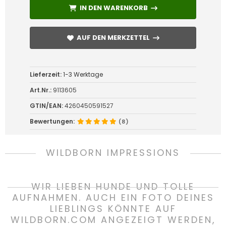
IN DEN WARENKORB
IN DEN WARENKORB
AUF DEN MERKZETTEL
AUF DEN MERKZETTEL
Lieferzeit:
1-3 Werktage
Art.Nr.:
9113605
GTIN/EAN:
4260450591527
Bewertungen:
(8)
WILDBORN IMPRESSIONS
WIR LIEBEN HUNDE UND TOLLE
AUFNAHMEN. AUCH EIN FOTO DEINES
LIEBLINGS KÖNNTE AUF
WILDBORN.COM ANGEZEIGT WERDEN,