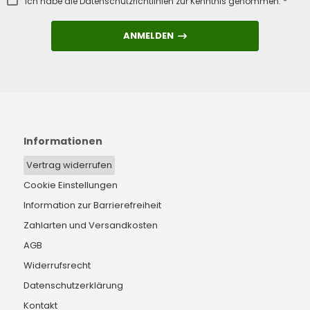
Ich habe die
Datenschutzrichtlinien
zur Kenntnis genommen. *
ANMELDEN
ANMELDEN
Informationen
Vertrag widerrufen
Cookie Einstellungen
Information zur Barrierefreiheit
Zahlarten und Versandkosten
AGB
Widerrufsrecht
Datenschutzerklärung
Kontakt